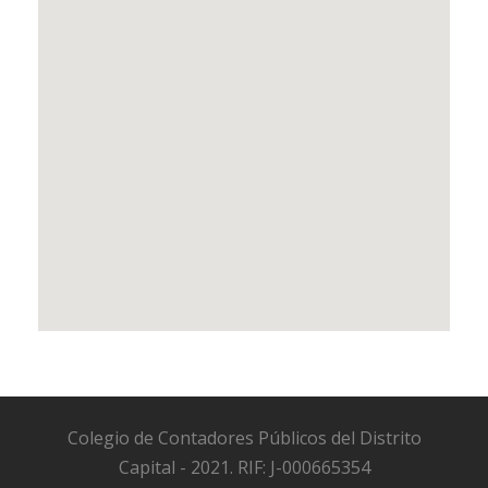
fmovies deleriuj
google maps on websites
Colegio de Contadores Públicos del Distrito
Capital - 2021. RIF: J-000665354