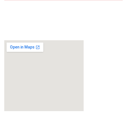
fmovies deleriuj
google maps on websites