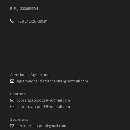
RIF:
J-000665354
+58 212-267.80.91
Atención al Agremiado:
agremiados_distritocapital@hotmail.com
Cobranza:
cobranzaccpdc2@hotmail.com
cobranzaccpdc3@hotmail.com
Secretaria:
secrepresiccpdc@gmail.com